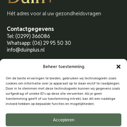
Hét adres voor al uw gezondheidsvragen
Contactgegevens
Tel: (0299) 366086
Whatsapp: (06) 29 95 50 30
info@duinplus.nl
Duin+
Beheer toestemming
Schoolstraat 17
Om de beste ervaringen te bieden, gebruiken wij technologieën zoals
1131 CK Volendam
cookies om informatie over je apparaat op te slaan en/of te raadplegen.
Routebeschrijving
Door in te stemmen met deze technologieën kunnen wij gegevens zoals
surfgedrag of unieke ID's op deze site verwerken. Als je geen
toestemming geeft of uw toestemming intrekt, kan dit een nadelige
Hulp nodig?
invloed hebben op bepaalde functies en mogelijkheden.
Contact
Maak een afspraak
Accepteren