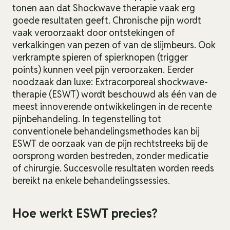
tonen aan dat Shockwave therapie vaak erg
Fitness
goede resultaten geeft. Chronische pijn wordt
vaak veroorzaakt door ontstekingen of
Echografie
verkalkingen van pezen of van de slijmbeurs. Ook
verkrampte spieren of spierknopen (trigger
Gecombineerde leefstijlinterventie
points) kunnen veel pijn veroorzaken. Eerder
noodzaak dan luxe: Extracorporeal shockwave-
PAV/Etalagebenen
therapie (ESWT) wordt beschouwd als één van de
meest innoverende ontwikkelingen in de recente
Oedeemtherapie
pijnbehandeling. In tegenstelling tot
conventionele behandelingsmethodes kan bij
ESWT de oorzaak van de pijn rechtstreeks bij de
oorsprong worden bestreden, zonder medicatie
of chirurgie. Succesvolle resultaten worden reeds
bereikt na enkele behandelingssessies.
Hoe werkt ESWT precies?