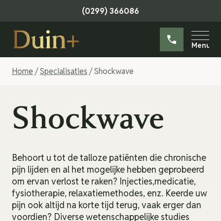
(0299) 366086
Skip
Specialisaties
to
Home
/
Specialisaties
/
Shockwave
content
Manuele Therapie
Fitness
Shockwave
Sportfysiotherapie
Tarieven
Kaaktherapie
Over ons
Behoort u tot de talloze patiënten die chronische
Dry needling
Contact
pijn lijden en al het mogelijke hebben geprobeerd
om ervan verlost te raken? Injecties,medicatie,
Handtherapie
fysiotherapie, relaxatiemethodes, enz. Keerde uw
pijn ook altijd na korte tijd terug, vaak erger dan
Shockwave
voordien? Diverse wetenschappelijke studies